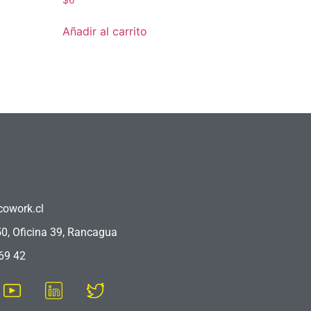
$
6
Añadir al carrito
owork.cl
50, Oficina 39, Rancagua
69 42