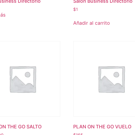
usiness Directorio
Salón Business Directorio
$
1
más
Añadir al carrito
ON THE GO SALTO
PLAN ON THE GO VUELO