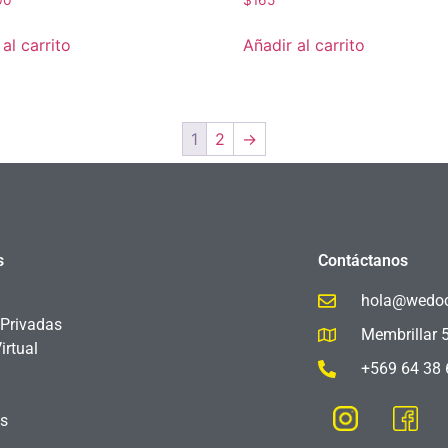
00
$
165
al carrito
Añadir al carrito
1
2
→
s
Contáctanos
hola@wedoc
 Privadas
Membrillar 
irtual
+569 64 38 
os