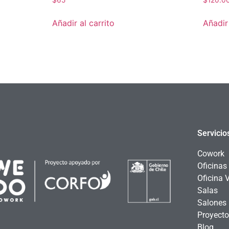
$
65
$
120.0
Añadir al carrito
Añadir 
Servicio
Cowork
Oficinas
Oficina V
Salas
Salones
Proyect
Blog