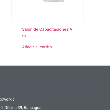
Salón de Capacitaciones A
$
4
Añadir al carrito
owork.cl
50, Oficina 39, Rancagua