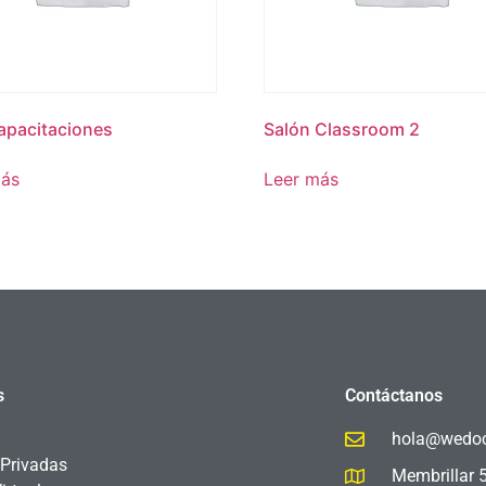
apacitaciones
Salón Classroom 2
más
Leer más
s
Contáctanos
hola@wedoc
 Privadas
Membrillar 