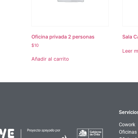
Oficina privada 2 personas
Sala C
$
10
Leer 
Añadir al carrito
Servicio
Cowork
Oficinas