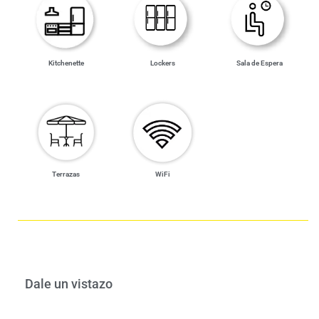
Kitchenette
Lockers
Sala de Espera
WiFi
Terrazas
Dale un vistazo