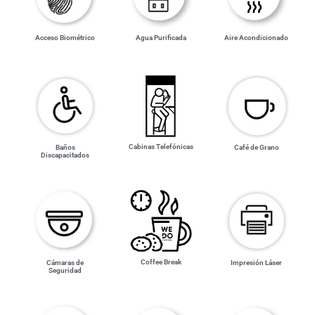
Acceso Biométrico
Agua Purificada
Aire Acondicionado
Cabinas Telefónicas
Café de Grano
Baños
Discapacitados
Coffee Break
Impresión Láser
Cámaras de
Seguridad