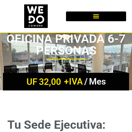
OFICINA PRIVADA 6-7
PERSONAS
+IVA
/
Mes
UF
32,00
¡COTIZA AQUÍ!
Tu Sede Ejecutiva: