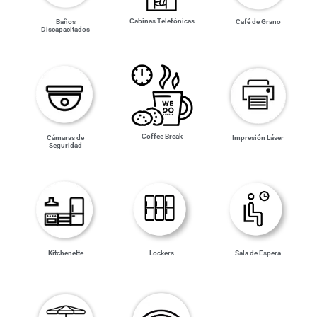
Cabinas Telefónicas
Café de Grano
Baños
Discapacitados
Coffee Break
Impresión Láser
Cámaras de
Seguridad
Kitchenette
Lockers
Sala de Espera